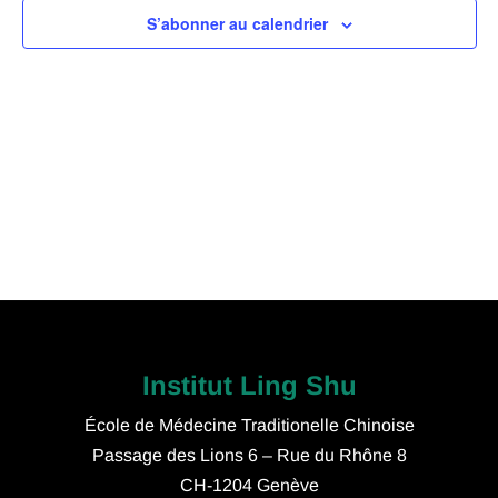
S’abonner au calendrier
vues
Évèn
Institut Ling Shu
École de Médecine Traditionelle Chinoise
Passage des Lions 6 – Rue du Rhône 8
CH-1204 Genève