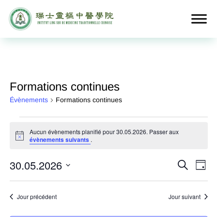
Formations continues
Évènements
Formations continues
Évènements
Aucun évènements planifié pour 30.05.2026. Passer aux
for
Notice
évènements suivants
.
30.05.2026
Rech
Na
30.05.2026
Recherche
Jour
de
et
Sélectionnez
vu
une
navig
Jour précédent
Jour suivant
Év
date.
de