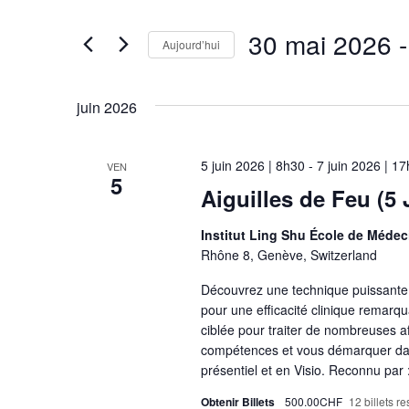
navigation
clé.
30 mai 2026
 -
Rechercher
de
Aujourd’hui
Évènements
vues
Sélectionnez
par
une
Évènements
juin 2026
mot-
date.
clé.
5 juin 2026 | 8h30
-
7 juin 2026 | 1
VEN
5
Aiguilles de Feu (5 
Institut Ling Shu École de Médec
Rhône 8, Genève, Switzerland
Découvrez une technique puissante 
pour une efficacité clinique remarqu
ciblée pour traiter de nombreuses af
compétences et vous démarquer dans
présentiel et en Visio. Reconnu par 
Obtenir Billets
500.00CHF
12 billets re