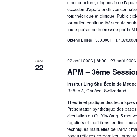
d'acupuncture, diagnostic de l'appar
occasion d'approfondir vos connaiss
fois théorique et clinique. Public ci
formation continue thérapeute souha
toute personne intéressée par la M
Obtenir Billets
500.00CHF à 1,370.00
22 août 2026 | 8h00
-
23 août 2026
SAM
22
APM – 3ème Session
Institut Ling Shu École de Médec
Rhône 8, Genève, Switzerland
Théorie et pratique des technique
Présentation synthétique des bases 
circulation du Qi, Yin-Yang, 5 mouv
réguliers et méridiens tendino-musc
techniques manuelles de l’APM : ma
zones réflexes corporelles. Introduct