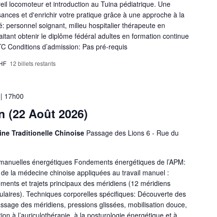
eil locomoteur et introduction au Tuina pédiatrique. Une
ances et d'enrichir votre pratique grâce à une approche à la
blé: personnel soignant, milieu hospitalier thérapeute en
itant obtenir le diplôme fédéral adultes en formation continue
TC Conditions d’admission: Pas pré-requis
CHF
12 billets restants
 | 17h00
 (22 Août 2026)
ine Traditionelle Chinoise
Passage des Lions 6 - Rue du
s manuelles énergétiques Fondements énergétiques de l’APM:
de la médecine chinoise appliquées au travail manuel :
ements et trajets principaux des méridiens (12 méridiens
ulaires). Techniques corporelles spécifiques: Découverte des
ssage des méridiens, pressions glissées, mobilisation douce,
ion à l’auriculothérapie, à la posturologie énergétique et à