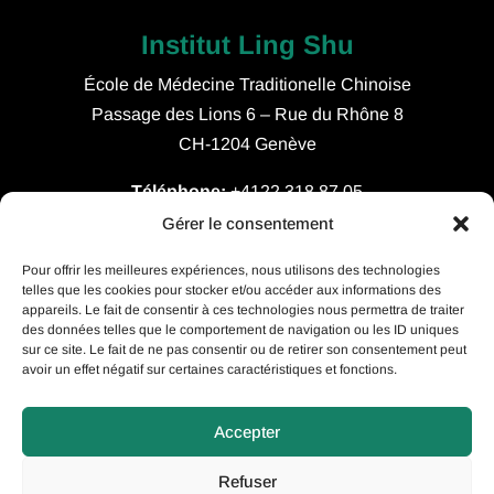
Institut Ling Shu
École de Médecine Traditionelle Chinoise
Passage des Lions 6 – Rue du Rhône 8
CH-1204 Genève
Téléphone:
+4122 318 87 05
Horaires:
lundi à vendredi 08h00 – 18h30
Gérer le consentement
Pour offrir les meilleures expériences, nous utilisons des technologies
Certifications
telles que les cookies pour stocker et/ou accéder aux informations des
appareils. Le fait de consentir à ces technologies nous permettra de traiter
des données telles que le comportement de navigation ou les ID uniques
sur ce site. Le fait de ne pas consentir ou de retirer son consentement peut
avoir un effet négatif sur certaines caractéristiques et fonctions.
Politique de confidentialité
Accepter
Refuser