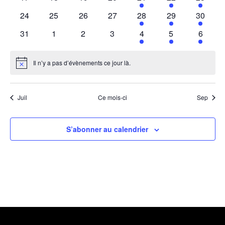
évènements
évènements
évènements
évènements
évènement
évènement
évènem
0
0
0
0
1
1
1
24
25
26
27
28
29
30
évènements
évènements
évènements
évènements
évènement
évènement
évènem
0
0
0
0
1
1
1
31
1
2
3
4
5
6
évènements
évènements
évènements
évènements
évènement
évènement
évènem
Il n’y a pas d’évènements ce jour là.
Notice
Juil
Ce mois-ci
Sep
S’abonner au calendrier