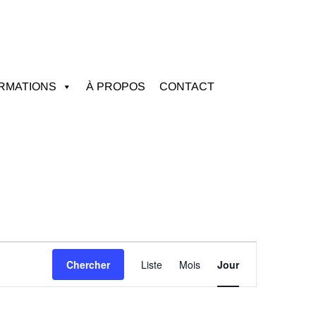
RMATIONS
À PROPOS
CONTACT
Navigation
Chercher
Liste
Mois
Jour
de
vues
Évènement